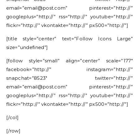
email=”email@post.com” pinterest=”http://”
googleplus=”http://” rss=”http://” youtube=”http://”
flickr=”http://” vkontakte=”http://” px500=”http://”]
[title style=”center” text=”Follow Icons Large”
size=”undefined”]
[follow style=”small” align=”center” scale=”177″
facebook=”http://” instagram=”http://”
snapchat=”8523″ twitter=”http://”
email=”email@post.com” pinterest=”http://”
googleplus=”http://” rss=”http://” youtube=”http://”
flickr=”http://” vkontakte=”http://” px500=”http://”]
[/col]
[/row]