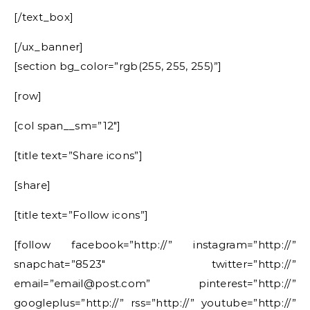
[/text_box]
[/ux_banner]
[section bg_color=”rgb(255, 255, 255)”]
[row]
[col span__sm=”12″]
[title text=”Share icons”]
[share]
[title text=”Follow icons”]
[follow facebook=”http://” instagram=”http://”
snapchat=”8523″ twitter=”http://”
email=”email@post.com” pinterest=”http://”
googleplus=”http://” rss=”http://” youtube=”http://”