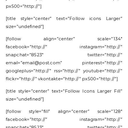
px500=”http://”]
[title style=”center” text=”Follow icons Larger”
size=”undefined”]
[follow align=”center” scale=”134″
facebook=”http://” instagram=”http://”
snapchat=”8523″ twitter=”http://”
email=”email@post.com” pinterest=”http://”
googleplus=”http://” rss=”http://” youtube=”http://”
flickr=”http://” vkontakte=”http://” px500=”http://”]
[title style=”center” text=”Follow Icons Larger Fill”
size=”undefined”]
[follow style=”fill” align=”center” scale=”128″
facebook=”http://” instagram=”http://”
snapchat=”8523″ twitter=”http://”