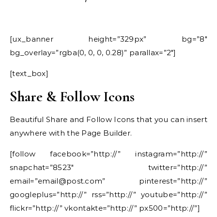
[ux_banner height=”329px” bg=”8″
bg_overlay=”rgba(0, 0, 0, 0.28)” parallax=”2″]
[text_box]
Share & Follow Icons
Beautiful Share and Follow Icons that you can insert
anywhere with the Page Builder.
[follow facebook=”http://” instagram=”http://”
snapchat=”8523″ twitter=”http://”
email=”email@post.com” pinterest=”http://”
googleplus=”http://” rss=”http://” youtube=”http://”
flickr=”http://” vkontakte=”http://” px500=”http://”]