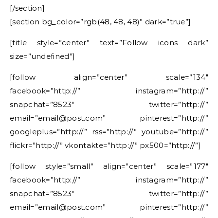
[/section]
[section bg_color=”rgb(48, 48, 48)” dark=”true”]
[title style=”center” text=”Follow icons dark”
size=”undefined”]
[follow align=”center” scale=”134″
facebook=”http://” instagram=”http://”
snapchat=”8523″ twitter=”http://”
email=”email@post.com” pinterest=”http://”
googleplus=”http://” rss=”http://” youtube=”http://”
flickr=”http://” vkontakte=”http://” px500=”http://”]
[follow style=”small” align=”center” scale=”177″
facebook=”http://” instagram=”http://”
snapchat=”8523″ twitter=”http://”
email=”email@post.com” pinterest=”http://”