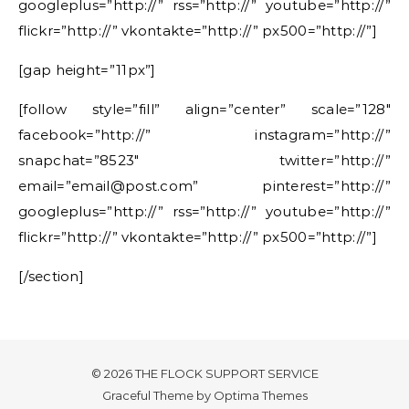
googleplus=”http://” rss=”http://” youtube=”http://”
flickr=”http://” vkontakte=”http://” px500=”http://”]
[gap height=”11px”]
[follow style=”fill” align=”center” scale=”128″
facebook=”http://” instagram=”http://”
snapchat=”8523″ twitter=”http://”
email=”email@post.com” pinterest=”http://”
googleplus=”http://” rss=”http://” youtube=”http://”
flickr=”http://” vkontakte=”http://” px500=”http://”]
[/section]
© 2026 THE FLOCK SUPPORT SERVICE
Graceful Theme by
Optima Themes